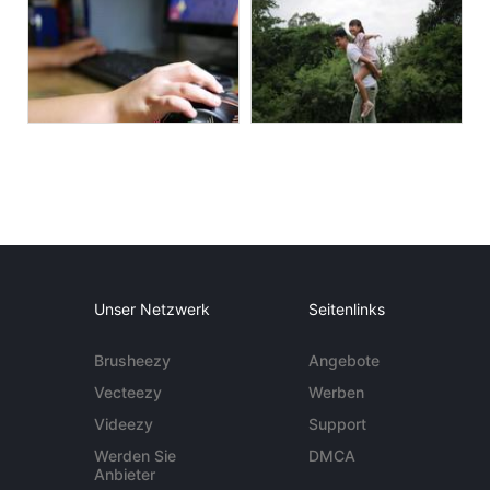
Unser Netzwerk
Seitenlinks
Brusheezy
Angebote
Vecteezy
Werben
Videezy
Support
Werden Sie
DMCA
Anbieter