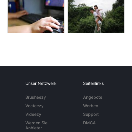
Unser Netzwerk
Seitenlinks
Brusheezy
Angebote
Vecteezy
Werben
Videezy
Support
Werden Sie
DMCA
Anbieter