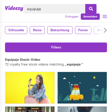
lose
Einloggen
Anmelden
Silhouette
Reise
Betrachtung
Ferien
Ankunft
Filters
Equipaje Stock-Video
72 royalty free stock videos matching
equipaje