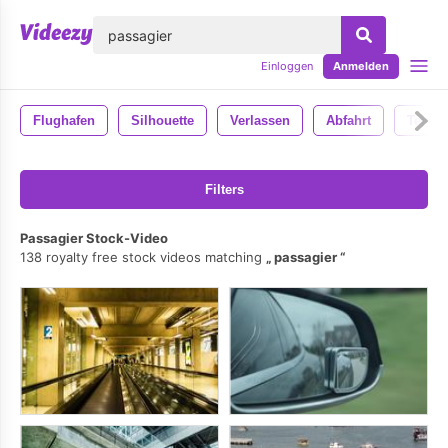
lose
Einloggen
Anmelden
Flughafen
Silhouette
Verlassen
Abfahrt
Termin
Filters
Passagier Stock-Video
138 royalty free stock videos matching
passagier