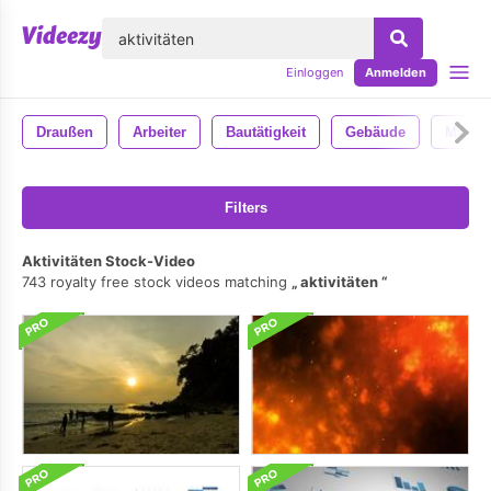
lose
Einloggen
Anmelden
Draußen
Arbeiter
Bautätigkeit
Gebäude
Masch
Filters
Aktivitäten Stock-Video
743 royalty free stock videos matching
aktivitäten