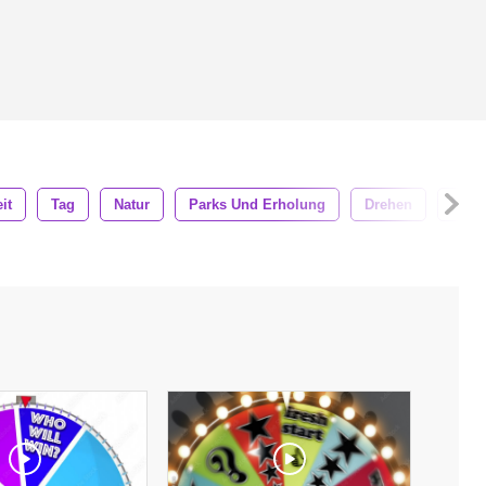
it
Tag
Natur
Parks Und Erholung
Drehen
Mens