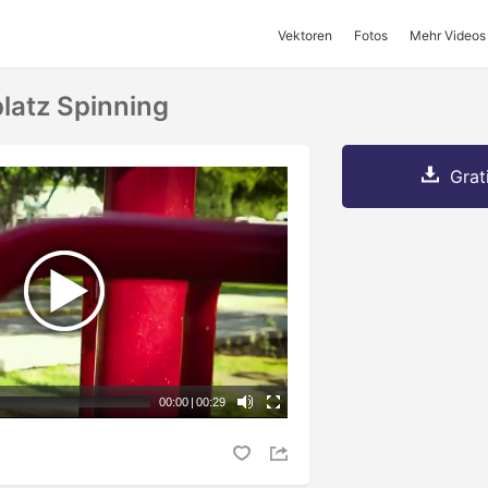
Vektoren
Fotos
Mehr Videos
platz Spinning
Grat
00:00
|
00:29