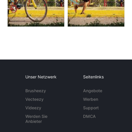
Unser Netzwerk
Seitenlinks
Brusheezy
Angebote
Vecteezy
Werben
Videezy
Support
Werden Sie
DMCA
Anbieter