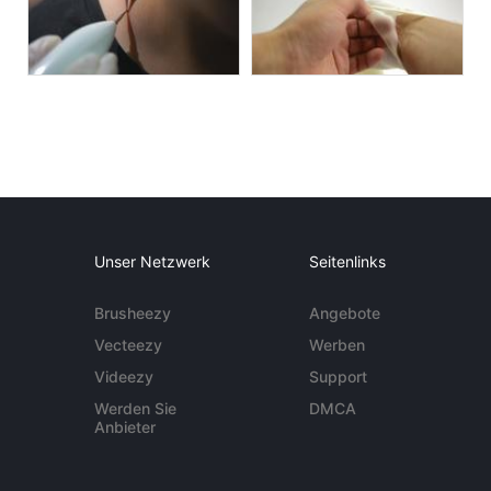
Unser Netzwerk
Seitenlinks
Brusheezy
Angebote
Vecteezy
Werben
Videezy
Support
Werden Sie
DMCA
Anbieter