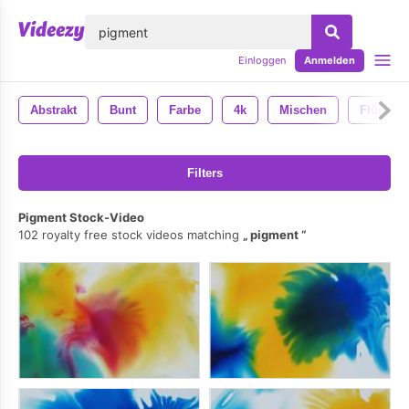
lose
Einloggen
Anmelden
Abstrakt
Bunt
Farbe
4k
Mischen
Flüssigk
Filters
Pigment Stock-Video
102 royalty free stock videos matching
pigment