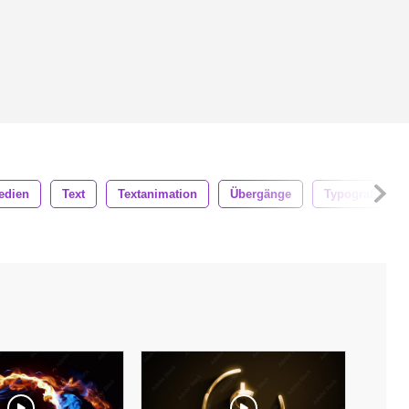
edien
Text
Textanimation
Übergänge
Typografie