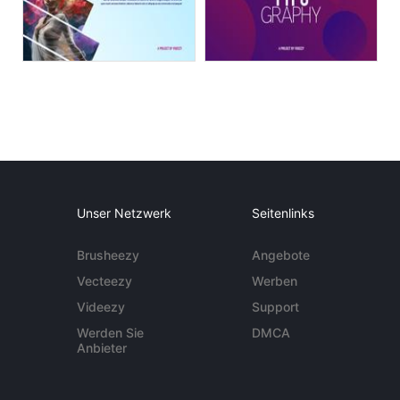
Unser Netzwerk
Seitenlinks
Brusheezy
Angebote
Vecteezy
Werben
Videezy
Support
Werden Sie
DMCA
Anbieter