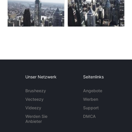
Unser Netzwerk
Seitenlinks
Brusheezy
Angebote
Vecteezy
Werben
Videezy
Support
Werden Sie
DMCA
Anbieter