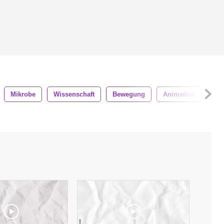
Mikrobe
Wissenschaft
Bewegung
Animation
Nac