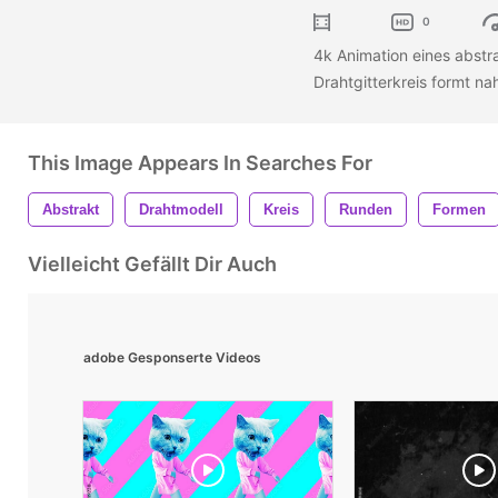
0
4k Animation eines abstr
Drahtgitterkreis formt na
This Image Appears In Searches For
Abstrakt
Drahtmodell
Kreis
Runden
Formen
Vielleicht Gefällt Dir Auch
adobe Gesponserte Videos