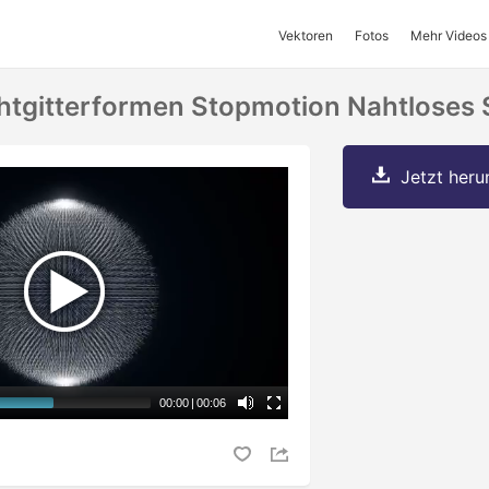
Vektoren
Fotos
Mehr Videos
htgitterformen Stopmotion Nahtloses 
Jetzt herun
00:00
|
00:06