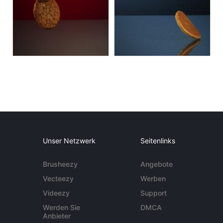
Unser Netzwerk
Seitenlinks
Brusheezy
Angebote
Vecteezy
Werben
Videezy
Support
Werden Sie
DMCA
Anbieter