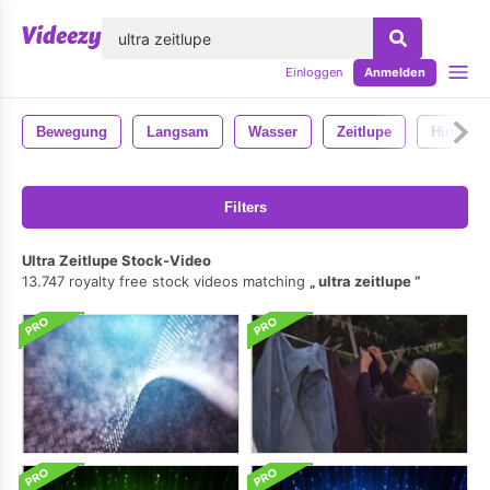
lose
Einloggen
Anmelden
Bewegung
Langsam
Wasser
Zeitlupe
Hintergr
Filters
Ultra Zeitlupe Stock-Video
13.747 royalty free stock videos matching
ultra zeitlupe