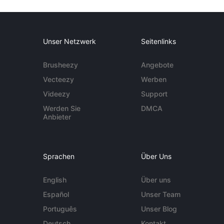
Unser Netzwerk
Seitenlinks
Brusheezy
Angebote
Vecteezy
Werben
Videezy
Support
Werden Sie
DMCA
Anbieter
Sprachen
Über Uns
English
Über uns
Español
Unser Team
Português
Unser Blog
Deutsch
Kontakt