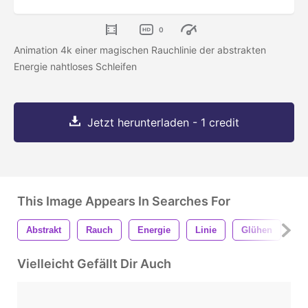
0
Animation 4k einer magischen Rauchlinie der abstrakten
Energie nahtloses Schleifen
Jetzt herunterladen - 1 credit
This Image Appears In Searches For
Abstrakt
Rauch
Energie
Linie
Glühen
Li
Vielleicht Gefällt Dir Auch