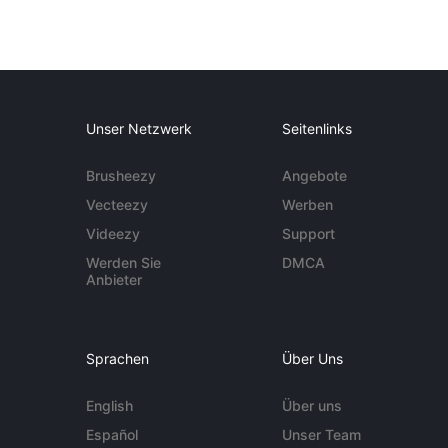
Unser Netzwerk
Seitenlinks
Brusheezy
Angebote
Vecteezy
Werben
Videezy
Support
Werden Sie
DMCA
Anbieter
Sprachen
Über Uns
English
Über uns
Español
Unser Team