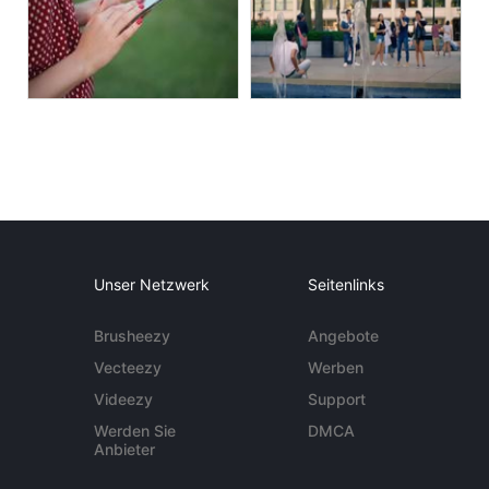
Unser Netzwerk
Seitenlinks
Brusheezy
Angebote
Vecteezy
Werben
Videezy
Support
Werden Sie
DMCA
Anbieter