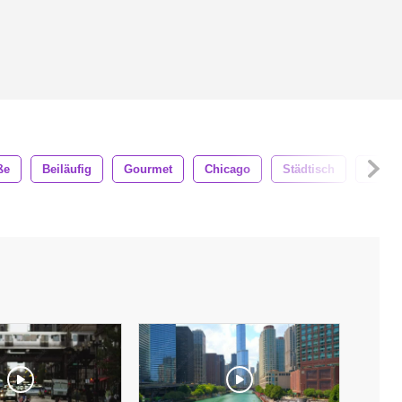
ße
Beiläufig
Gourmet
Chicago
Städtisch
Gebä