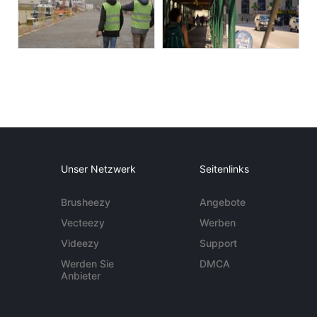
Unser Netzwerk
Seitenlinks
Brusheezy
Angebote
Vecteezy
Werben
Videezy
Support
Werden Sie
DMCA
Anbieter