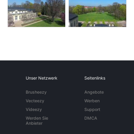
Unser Netzwerk
Seitenlinks
Brusheezy
Angebote
Vecteezy
Werben
Videezy
Support
Werden Sie
DMCA
Anbieter