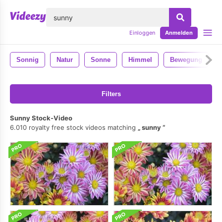
lose
Einloggen
Anmelden
Sonnig
Natur
Sonne
Himmel
Bewegung
Filters
Sunny Stock-Video
6.010 royalty free stock videos matching
sunny