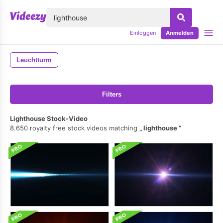
lose
Einloggen
Anmelden
Leuchtturm
Filters
Lighthouse Stock-Video
8.650 royalty free stock videos matching
lighthouse