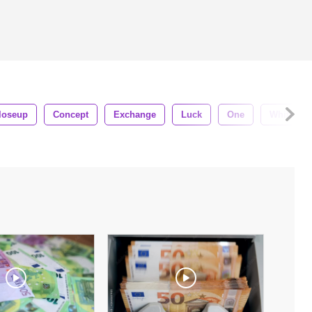
loseup
Concept
Exchange
Luck
One
White