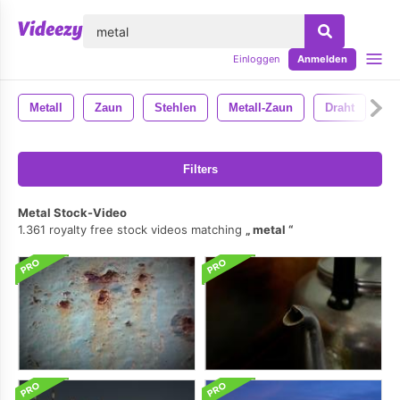
lose
Einloggen
Anmelden
Metall
Zaun
Stehlen
Metall-Zaun
Draht
Filters
Metal Stock-Video
1.361 royalty free stock videos matching
metal