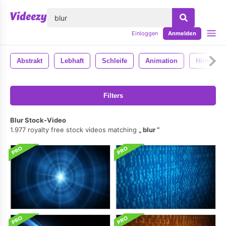
lose
Einloggen
Anmelden
Abstrakt
Lebhaft
Schleife
Animation
Hintergr
Filters
Blur Stock-Video
1.977 royalty free stock videos matching
blur