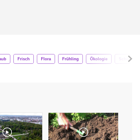
aub
Frisch
Flora
Frühling
Ökologie
Schön