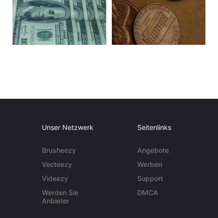
Unser Netzwerk
Seitenlinks
Brusheezy
Angebote
Vecteezy
Werben
Videezy
Support
Werden Sie
DMCA
Anbieter