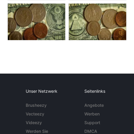
Unser Netzwerk
Seitenlinks
Brusheezy
Angebote
Vecteezy
Werben
Videezy
Support
Werden Sie
DMCA