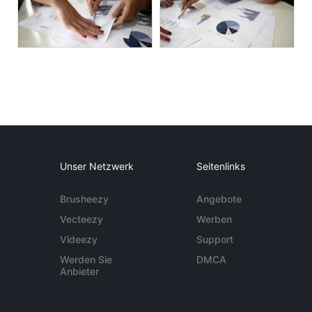
Unser Netzwerk
Seitenlinks
Brusheezy
Angebote
Vecteezy
Werben
Videezy
Support
Werden Sie
DMCA
Anbieter