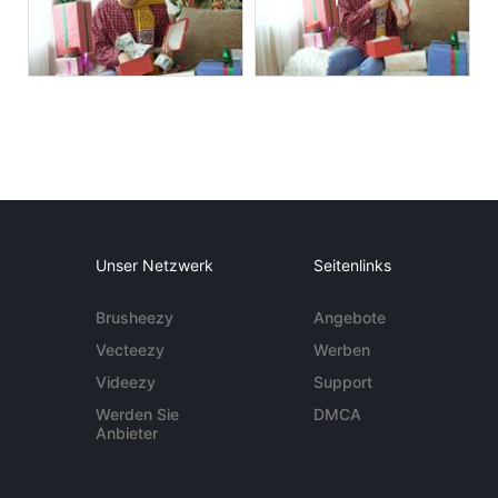
Unser Netzwerk
Seitenlinks
Brusheezy
Angebote
Vecteezy
Werben
Videezy
Support
Werden Sie
DMCA
Anbieter