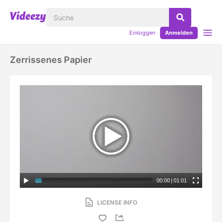
Einloggen
Anmelden
Zerrissenes Papier
00:00
|
01:01
LICENSE INFO