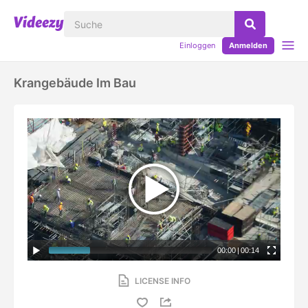
Einloggen
Anmelden
Krangebäude Im Bau
00:00
|
00:14
LICENSE INFO