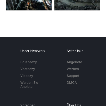
Unser Netzwerk
Seitenlinks
Brusheezy
Angebote
Vecteezy
Werben
Videezy
Support
Werden Sie
DMCA
Anbieter
Sprachen
Über Uns