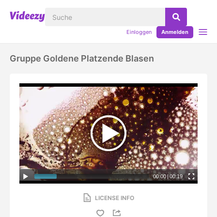
Einloggen
Anmelden
Gruppe Goldene Platzende Blasen
00:00
|
00:19
LICENSE INFO