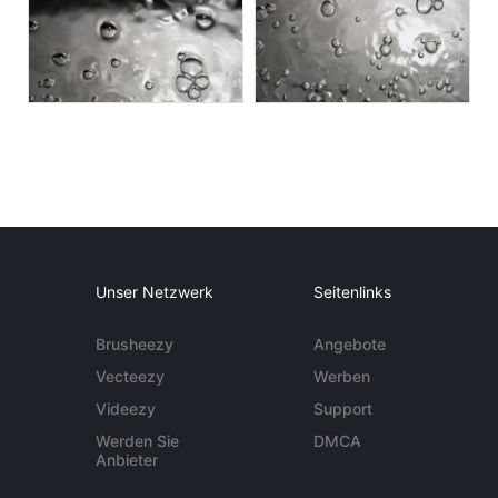
Unser Netzwerk
Seitenlinks
Brusheezy
Angebote
Vecteezy
Werben
Videezy
Support
Werden Sie
DMCA
Anbieter