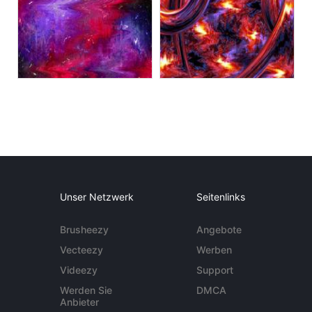
Unser Netzwerk
Seitenlinks
Brusheezy
Angebote
Vecteezy
Werben
Videezy
Support
Werden Sie
DMCA
Anbieter