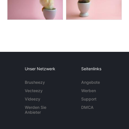
Unser Netzwerk
Seitenlinks
Brusheezy
Angebote
Vecteezy
Werben
Videezy
Support
Werden Sie
DMCA
Anbieter