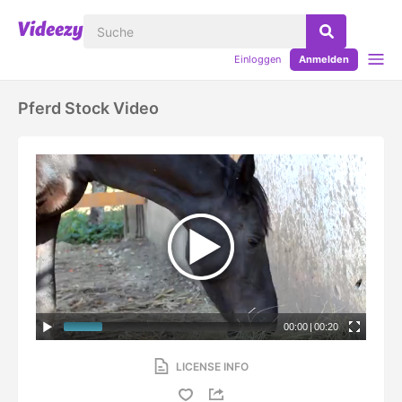
Einloggen
Anmelden
Pferd Stock Video
00:00
|
00:20
LICENSE INFO