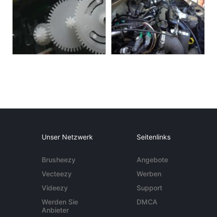
Unser Netzwerk
Seitenlinks
Brusheezy
Angebote
Vecteezy
Werben
Videezy
Support
Werden Sie
DMCA
Anbieter