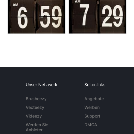
Unser Netzwerk
Seitenlinks
Brusheezy
Angebote
Vecteezy
Werben
Videezy
Support
Werden Sie
DMCA
Anbieter