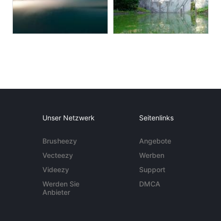
Unser Netzwerk
Seitenlinks
Brusheezy
Angebote
Vecteezy
Werben
Videezy
Support
Werden Sie
DMCA
Anbieter