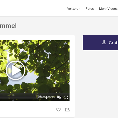
Vektoren
Fotos
Mehr Videos
immel
Grat
00:00
|
00:30