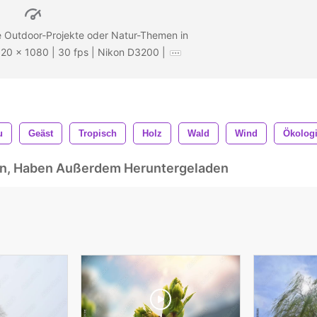
e Outdoor-Projekte oder Natur-Themen in
920 x 1080 | 30 fps | Nikon D3200 |
u
Geäst
Tropisch
Holz
Wald
Wind
Ökolog
ben, Haben Außerdem Heruntergeladen