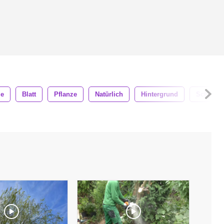
ie
Blatt
Pflanze
Natürlich
Hintergrund
Schön