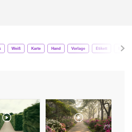
k
Weiß
Karte
Hand
Vorlage
Etikett
Blatt