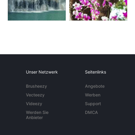
Unser Netzwerk
Seitenlinks
Brusheezy
Angebote
Vecteezy
Werben
Videezy
Support
Werden Sie
DMCA
Anbieter