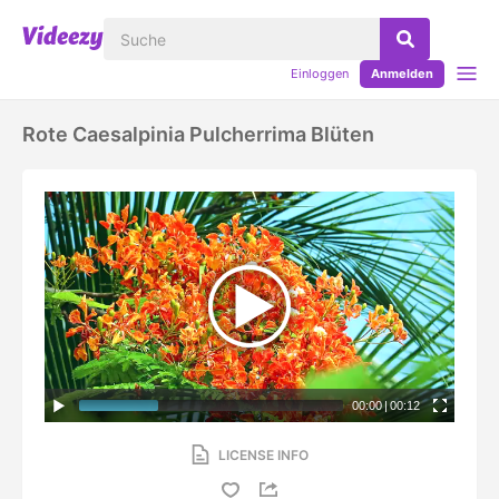
Einloggen
Anmelden
Rote Caesalpinia Pulcherrima Blüten
00:00
|
00:12
LICENSE INFO