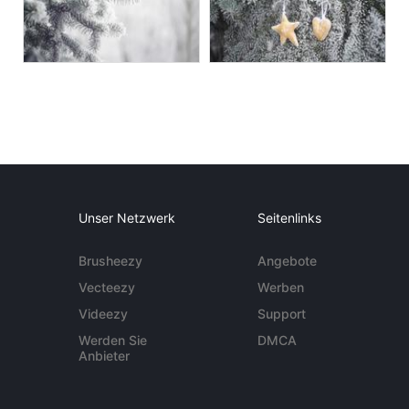
Unser Netzwerk
Seitenlinks
Brusheezy
Angebote
Vecteezy
Werben
Videezy
Support
Werden Sie
DMCA
Anbieter