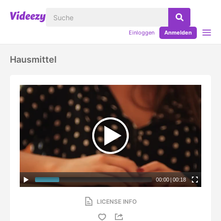
Einloggen
Anmelden
Hausmittel
00:00
|
00:18
LICENSE INFO