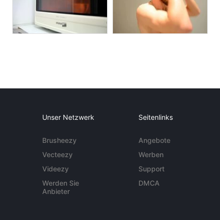
Unser Netzwerk
Seitenlinks
Brusheezy
Angebote
Vecteezy
Werben
Videezy
Support
Werden Sie
DMCA
Anbieter