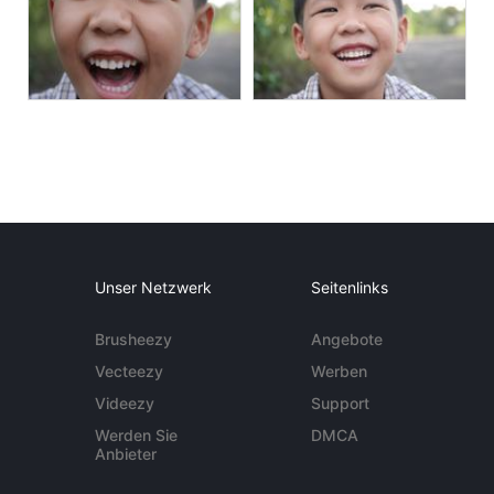
Unser Netzwerk
Seitenlinks
Brusheezy
Angebote
Vecteezy
Werben
Videezy
Support
Werden Sie
DMCA
Anbieter