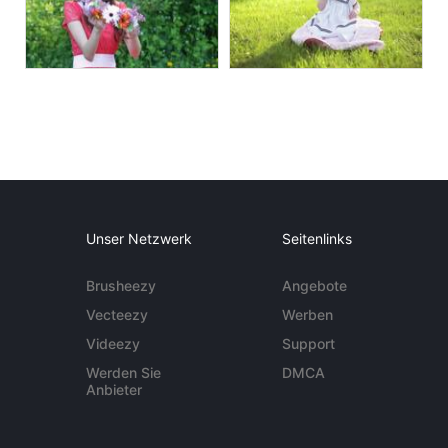
Unser Netzwerk
Seitenlinks
Brusheezy
Angebote
Vecteezy
Werben
Videezy
Support
Werden Sie
DMCA
Anbieter