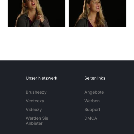
Unser Netzwerk
Seitenlinks
Brusheezy
Angebote
Vecteezy
Werben
Videezy
Support
Werden Sie
DMCA
Anbieter