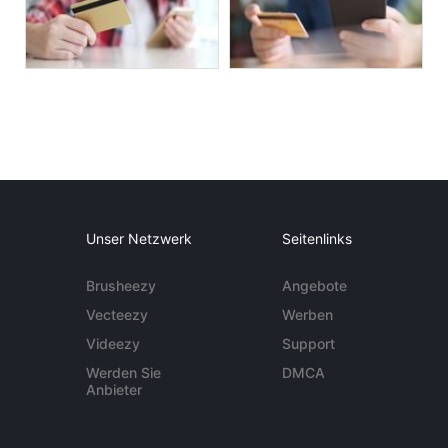
Unser Netzwerk
Seitenlinks
Brusheezy
Angebote
Vecteezy
Werben
Videezy
Support
Werden Sie
DMCA
Anbieter