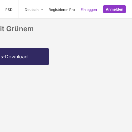
Anmelden
PSD
Deutsch
Registrieren Pro
Einloggen
Mit Grünem
is-Download