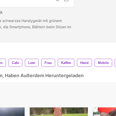
die schwarzes Handygerät mit grünem
n, die Smartphone, Blättern beim Sitzen im
on
Cafe
Leer
Frau
Kaffee
Hand
Mobile
ben, Haben Außerdem Heruntergeladen