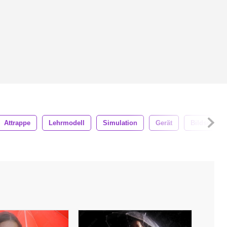
Attrappe
Lehrmodell
Simulation
Gerät
Bildschirm