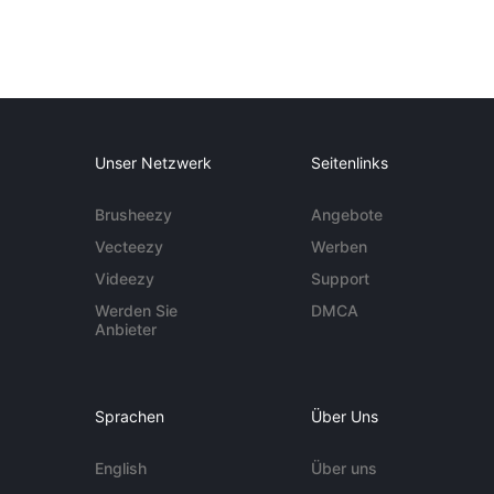
Unser Netzwerk
Seitenlinks
Brusheezy
Angebote
Vecteezy
Werben
Videezy
Support
Werden Sie
DMCA
Anbieter
Sprachen
Über Uns
English
Über uns