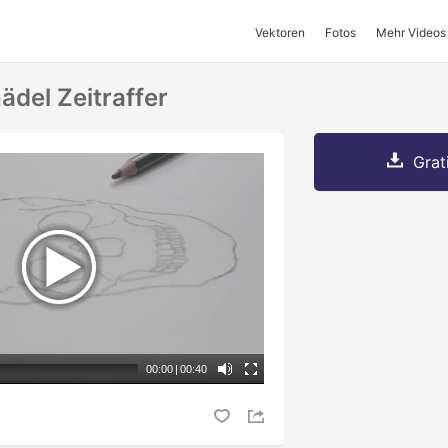
Vektoren
Fotos
Mehr Videos
ädel Zeitraffer
Grat
00:00
|
00:40